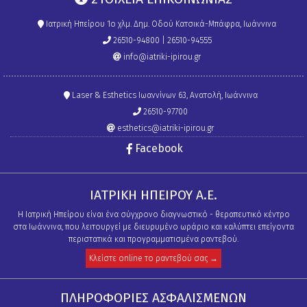
Ιατρική Ηπείρου 1ο χλμ. Δημ. Οδού Κατσικά-Μπάφρα, Ιωάννινα
26510-94800
|
26510-94555
info@iatriki-ipirou.gr
Laser & Esthetics Ιωαννίνων 63, Ανατολή, Ιωάννινα
26510-97700
esthetics@iatriki-ipirou.gr
Facebook
ΙΑΤΡΙΚΉ ΗΠΕΊΡΟΥ Α.Ε.
Η Ιατρική Ηπείρου είναι ένα σύγχρονο διαγνωστικό - θεραπευτικό κέντρο
στα Ιωάννινα, που λειτουργεί με διευρυμένο ωράριο και καλύπτει επείγοντα
περιστατικά και προγραμματισμένα ραντεβού.
Κλείστε online το ραντεβού σας →
ΠΛΗΡΟΦΟΡΙΕΣ ΑΣΦΑΛΙΣΜΕΝΩΝ